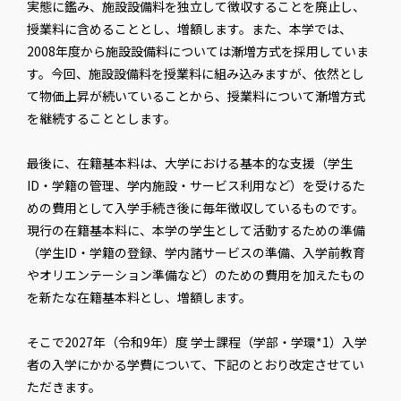
実態に鑑み、施設設備料を独立して徴収することを廃止し、
授業料に含めることとし、増額します。また、本学では、
2008年度から施設設備料については漸増方式を採用していま
す。今回、施設設備料を授業料に組み込みますが、依然とし
て物価上昇が続いていることから、授業料について漸増方式
を継続することとします。
最後に、在籍基本料は、大学における基本的な支援（学生
ID・学籍の管理、学内施設・サービス利用など）を受けるた
めの費用として入学手続き後に毎年徴収しているものです。
現行の在籍基本料に、本学の学生として活動するための準備
（学生ID・学籍の登録、学内諸サービスの準備、入学前教育
やオリエンテーション準備など）のための費用を加えたもの
を新たな在籍基本料とし、増額します。
そこで2027年（令和9年）度 学士課程（学部・学環*1）入学
者の入学にかかる学費について、下記のとおり改定させてい
ただきます。