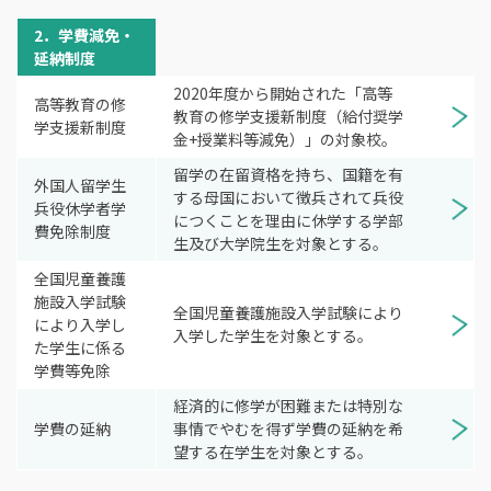
2．学費減免・
延納制度
2020年度から開始された「高等
高等教育の修
教育の修学支援新制度（給付奨学
学支援新制度
金+授業料等減免）」の対象校。
留学の在留資格を持ち、国籍を有
外国人留学生
する母国において徴兵されて兵役
兵役休学者学
につくことを理由に休学する学部
費免除制度
生及び大学院生を対象とする。
全国児童養護
施設入学試験
全国児童養護施設入学試験により
により入学し
入学した学生を対象とする。
た学生に係る
学費等免除
経済的に修学が困難または特別な
学費の延納
事情でやむを得ず学費の延納を希
望する在学生を対象とする。