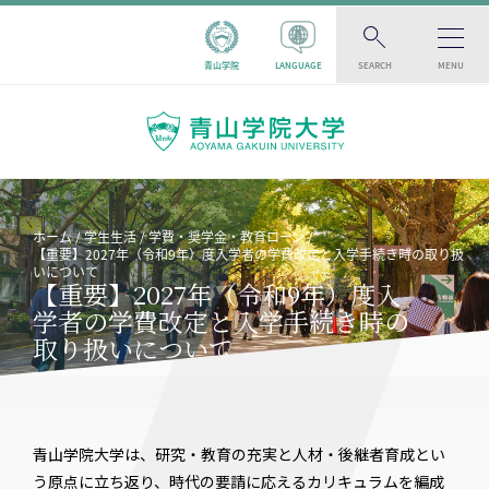
青山学院
LANGUAGE
SEARCH
MENU
ホーム
学生生活
学費・奨学金・教育ローン
【重要】2027年（令和9年）度入学者の学費改定と入学手続き時の取り扱
いについて
【重要】2027年（令和9年）度入
学者の学費改定と入学手続き時の
取り扱いについて
青山学院大学は、研究・教育の充実と人材・後継者育成とい
う原点に立ち返り、時代の要請に応えるカリキュラムを編成