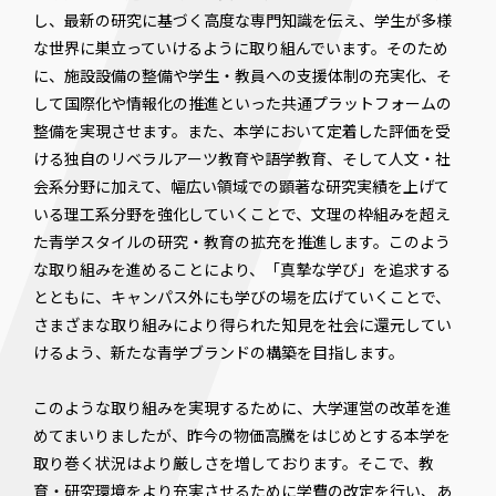
し、最新の研究に基づく高度な専門知識を伝え、学生が多様
な世界に巣立っていけるように取り組んでいます。そのため
に、施設設備の整備や学生・教員への支援体制の充実化、そ
して国際化や情報化の推進といった共通プラットフォームの
整備を実現させます。また、本学において定着した評価を受
ける独自のリベラルアーツ教育や語学教育、そして人文・社
会系分野に加えて、幅広い領域での顕著な研究実績を上げて
いる理工系分野を強化していくことで、文理の枠組みを超え
た青学スタイルの研究・教育の拡充を推進します。このよう
な取り組みを進めることにより、「真摯な学び」を追求する
とともに、キャンパス外にも学びの場を広げていくことで、
さまざまな取り組みにより得られた知見を社会に還元してい
けるよう、新たな青学ブランドの構築を目指します。
このような取り組みを実現するために、大学運営の改革を進
めてまいりましたが、昨今の物価高騰をはじめとする本学を
取り巻く状況はより厳しさを増しております。そこで、教
育・研究環境をより充実させるために学費の改定を行い、あ