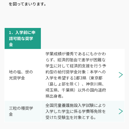
を図ってまいります。
1．入学前に申
請可能な奨学
金
学業成績が優秀であるにもかかわ
らず、経済的理由で進学が困難な
学生に対して経済的支援を行う予
地の塩、世の
約型の給付奨学金対象：本学への
光奨学金
入学を希望する1都3県（東京都
（島しょ部を除く）、神奈川県、
埼玉県、千葉県）以外の国内道府
県出身者。
全国児童養護施設入学試験により
三粒の種奨学
入学した学生に係る学費等免除を
金
受けた受験生を対象とする。