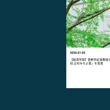
2026.01.05
【経済学部】菅野早紀准教授が
回 辻村みちよ賞」を受賞