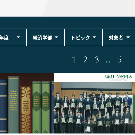
年度
経済学部
トピック
対象者
1
2
3
…
5