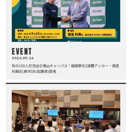
EVENT
2026.09.16
秋の100人交流会＠青山キャンパス｜箱根駅伝2連覇アンカー・渡邉
利典氏(青学OB/起業家)登壇