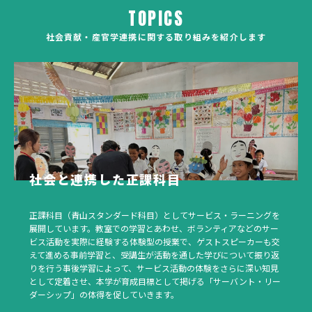
TOPICS
社会貢献・産官学連携に関する取り組みを紹介します
社会と連携した正課科目
正課科目（青山スタンダード科目）としてサービス・ラーニングを
展開しています。教室での学習とあわせ、ボランティアなどのサー
ビス活動を実際に経験する体験型の授業で、ゲストスピーカーも交
えて進める事前学習と、受講生が活動を通した学びについて振り返
りを行う事後学習によって、サービス活動の体験をさらに深い知見
として定着させ、本学が育成目標として掲げる「サーバント・リー
ダーシップ」の体得を促していきます。