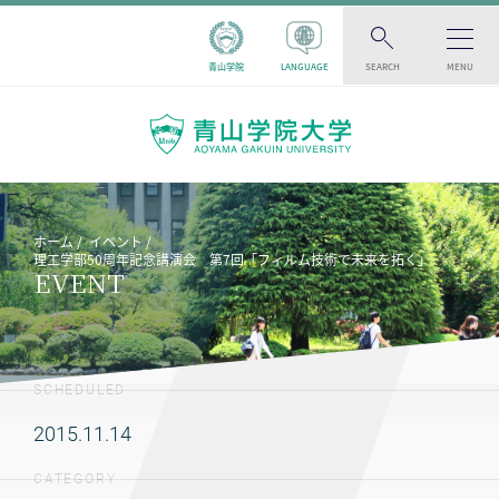
青山学院
LANGUAGE
SEARCH
MENU
ホーム
イベント
理工学部50周年記念講演会 第7回「フィルム技術で未来を拓く」
EVENT
SCHEDULED
2015.11.14
CATEGORY