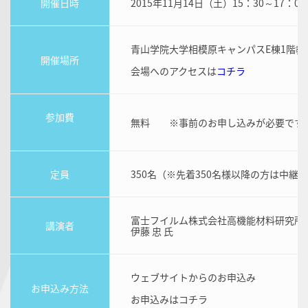
開催日時
2015年11月14日（土）15：30～17：0
青山学院大学相模原キャンパスE棟1階教
開催場所
会場へのアクセスは
コチラ
参加費
無料 ※事前のお申し込みが必要です
定員
350名（※先着350名様以降の方は中
富士フイルム株式会社高機能材料研究所
講演者
伊藤 忠 氏
ウェブサイトからのお申込み
お申込み方法
お申込みはコチラ