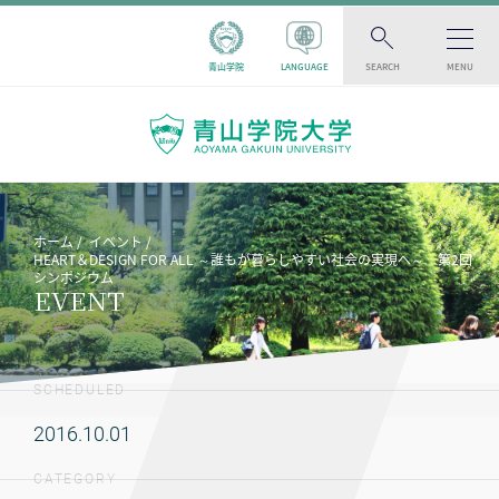
青山学院
LANGUAGE
SEARCH
MENU
ホーム
イベント
HEART＆DESIGN FOR ALL ～誰もが暮らしやすい社会の実現へ～ 第2回
シンポジウム
EVENT
SCHEDULED
2016.10.01
CATEGORY