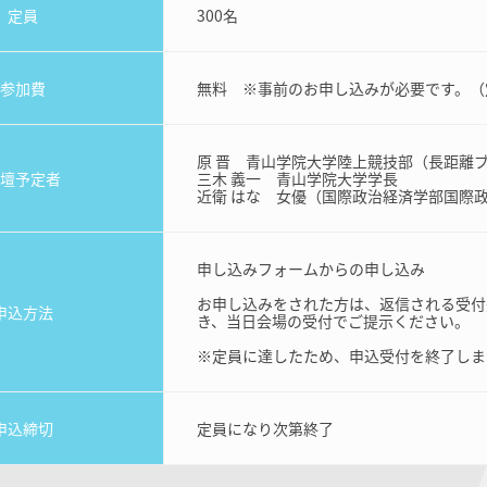
定員
300名
参加費
無料 ※事前のお申し込みが必要です。（
原 晋 青山学院大学陸上競技部（長距離
壇予定者
三木 義一 青山学院大学学長
近衛 はな 女優（国際政治経済学部国際
申し込みフォームからの申し込み
お申し込みをされた方は、返信される受付
申込方法
き、当日会場の受付でご提示ください。
※定員に達したため、申込受付を終了しま
申込締切
定員になり次第終了