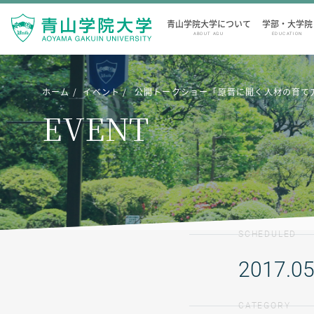
青山学院大学について
学部・大学院
ABOUT AGU
EDUCATION
ホーム
イベント
公開トークショー「原晋に聞く人材の育て
EVENT
SCHEDULED
2017.05
CATEGORY