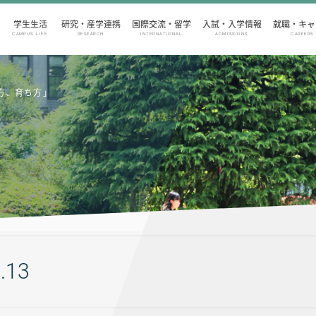
学生生活
研究・産学連携
国際交流・留学
入試・入学情報
就職・キャ
CAMPUS LIFE
RESEARCH
INTERNATIONAL
ADMISSIONS
CAREERS
方、育ち方」
.13