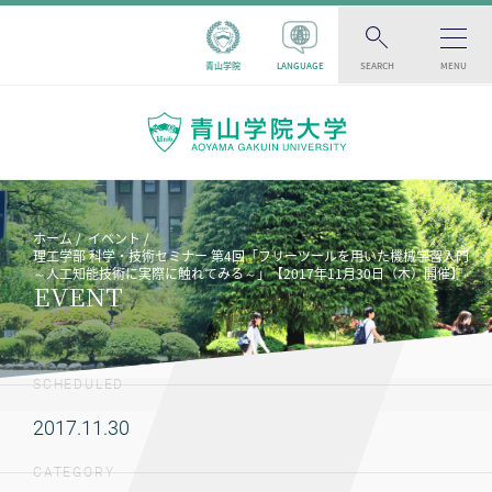
青山学院
LANGUAGE
SEARCH
MENU
ホーム
イベント
理工学部 科学・技術セミナー 第4回「フリーツールを用いた機械学習入門
～人工知能技術に実際に触れてみる～」【2017年11月30日（木）開催】
EVENT
SCHEDULED
2017.11.30
CATEGORY