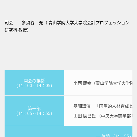
司会 多賀谷 充（ 青山学院大学大学院会計プロフェッション
研究科 教授）
開会の挨拶
小西 範幸（青山学院大学大学院
（14：00～14：05）
基調講演 「国際的人材育成と教
第一部
（14：05～14：55）
山田 辰己氏 （中央大学商学部 
― 休憩 （14：55～1