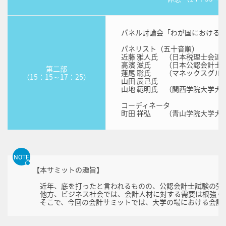
パネル討論会「わが国における
パネリスト（五十音順）
近藤 雅人氏 （日本税理士会連合
高濱 滋氏 （日本公認会計士協
第二部
蓮尾 聡氏 （マネックスグループ
（15：15～17：25）
山田 辰己氏
山地 範明氏 （関西学院大学大
コーディネータ
町田 祥弘 （青山学院大学大学
NOTE
【本サミットの趣旨】
近年、底を打ったと言われるものの、公認会計士試験の受験
他方、ビジネス社会では、会計人材に対する需要は根強く、さ
そこで、今回の会計サミットでは、大学の場における会計に