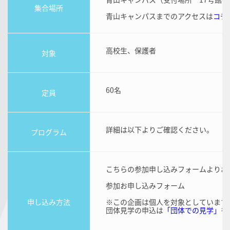
集合場所
青山キャンパスまでのアクセスは
コチ
高校生、保護者
対象
60名
定員
詳細は以下よりご確認ください。
プログラム
こちらの参加申し込みフォームよりお
参加お申し込みフォーム
申し込み方法
※この企画は個人を対象としています
団体見学の申込は
「団体での見学」
を