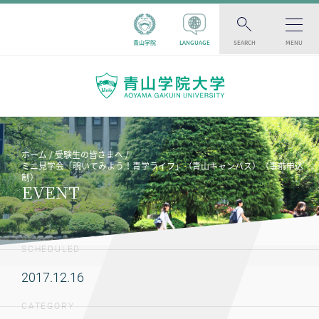
青山学院
LANGUAGE
SEARCH
MENU
ホーム
受験生の皆さまへ
ミニ見学会「覗いてみよう！青学ライフ」（青山キャンパス）（事前申込
制）
EVENT
SCHEDULED
2017.12.16
CATEGORY