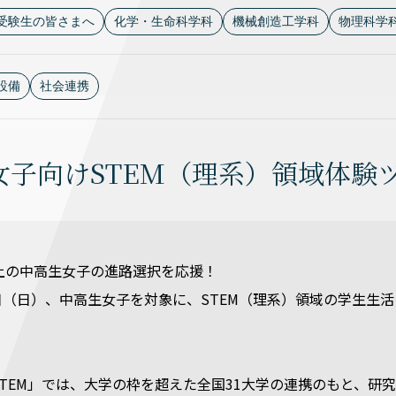
受験生の皆さまへ
化学・生命科学科
機械創造工学科
物理科学
設備
社会連携
子向けSTEM（理系）領域体験ツアー「
上の中高生女子の進路選択を応援！
3日（日）、中高生女子を対象に、STEM（理系）領域の学生生活を体
Meet STEM」では、大学の枠を超えた全国31大学の連携のも