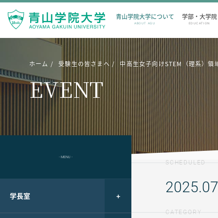
青山学院大学について
学部・大学院
ABOUT AGU
EDUCATION
ホーム
受験生の皆さまへ
中高生女子向けSTEM（理系）領域体験
EVENT
- MENU -
SCHEDULED
2025.07
学長室
CATEGORY