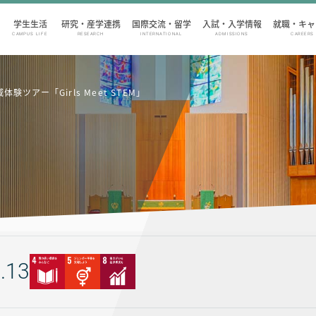
学生生活
研究・産学連携
国際交流・留学
入試・入学情報
就職・キャ
CAMPUS LIFE
RESEARCH
INTERNATIONAL
ADMISSIONS
CAREERS
ツアー「Girls Meet STEM」
.13