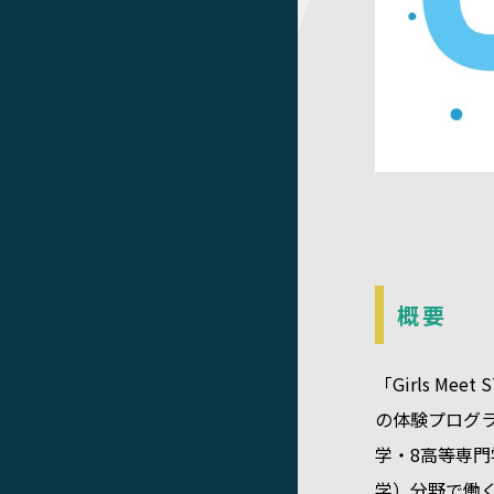
概要
「Girls M
の体験プログラ
学・8高等専門
学）分野で働