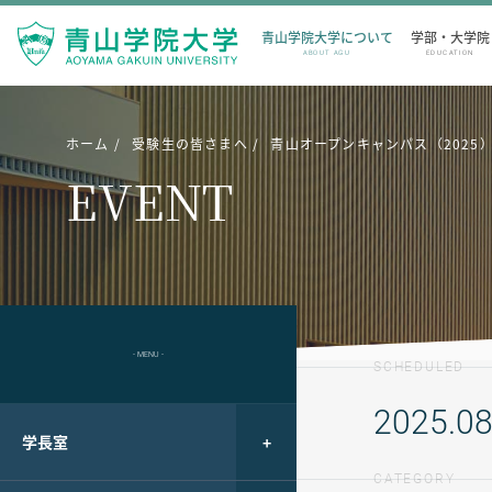
青山学院大学について
学部・大学院
ABOUT AGU
EDUCATION
ホーム
受験生の皆さまへ
青山オープンキャンパス（2025
EVENT
- MENU -
SCHEDULED
2025.08
学長室
CATEGORY