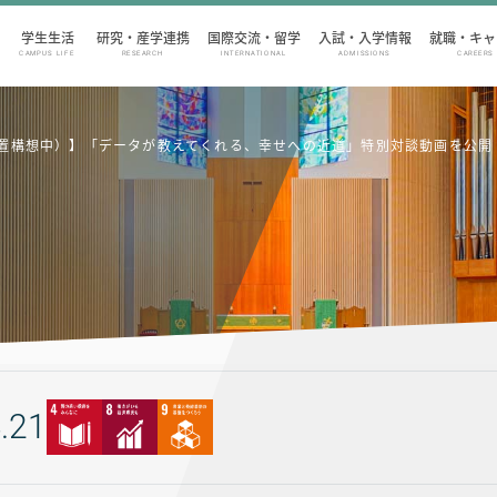
学生生活
研究・産学連携
国際交流・留学
入試・入学情報
就職・キャ
CAMPUS LIFE
RESEARCH
INTERNATIONAL
ADMISSIONS
CAREERS
置構想中）】「データが教えてくれる、幸せへの近道」特別対談動画を公開
.21