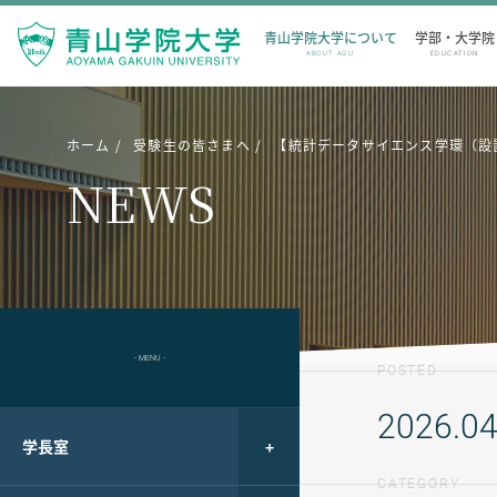
青山学院大学について
学部・大学院
ABOUT AGU
EDUCATION
ホーム
受験生の皆さまへ
【統計データサイエンス学環（設
NEWS
- MENU -
POSTED
2026.04
学長室
CATEGORY