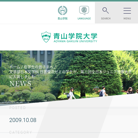
青山学院
LANGUAGE
SEARCH
MENU
ホーム
在学生の皆さまへ
文学部日本文学科 日置俊次ゼミの学生が、第三回全日本ジュニア短歌大会
に入賞しました
NEWS
POSTED
2009.10.08
CATEGORY