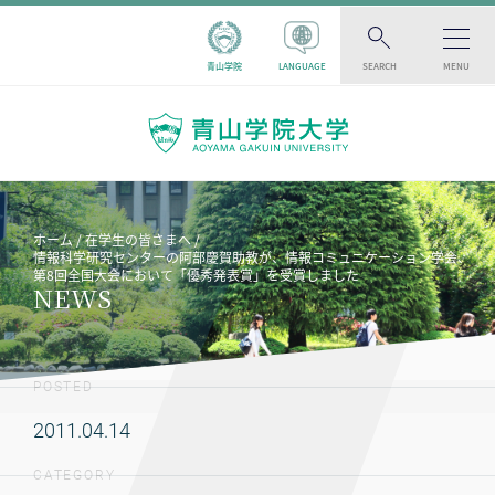
青山学院
LANGUAGE
SEARCH
MENU
ホーム
在学生の皆さまへ
情報科学研究センターの阿部慶賀助教が、情報コミュニケーション学会、
第8回全国大会において「優秀発表賞」を受賞しました
NEWS
POSTED
2011.04.14
CATEGORY