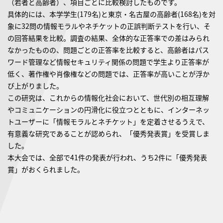
（若者と高齢者）、項目ごとに比較検討したものです。
具体的には、本学学生(179名)と東京・名古屋の高齢者(168名)を対
象に32問の情報モラルやネチケットの正誤判断テストを行い、そ
の回答結果を比較。調査の結果、全体的な正答率での差はみられ
なかったものの、問題ごとの正答率を比較すると、高齢者はパス
ワード管理など情報セキュリティ関係の問題で学生より正答率が
低く、著作権や肖像権などの問題では、正答率が高いことが浮か
び上がりました。
この研究は、これからの情報化社会において、世代別の相互理解
やコミュニケーションの円滑化に役立つとともに、インターネッ
トユーザーに「情報モラルとネチケット」を定着させるうえで、
有意義な研究であることが認められ、「優秀発表賞」を受賞しま
した。
本大会では、全部で41件の発表が行われ、うち2件に「優秀発表
賞」がおくられました。