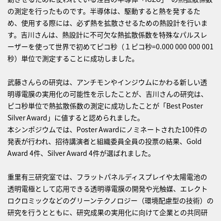
の測定を行ったものです。半導体は、駆動すると熱を発するた
め、使用する際には、必ず熱を拡散させるための熱設計を行いま
す。吉川さんは、熱設計に不可欠な熱拡散係数を特殊なパルスレ
ーザーを使って世界で初めてピコ秒（１ピコ秒=0.000 000 000 001
秒）単位で測定することに成功しました。
武藤さんらの研究は、アンチモンやインジウムにかわる新しい透
明導電膜の実用化の可能性を示したことが、吉川さんの研究は、
ピコ秒単位で熱拡散係数の測定に成功したことが「Best Poster
Silver Award」に値すると認められました。
本シンポジウムでは、Poster Awardにノミネートされた100件の
発表が行われ、招待講演者と組織委員全員の投票の結果、Gold
Award 4件、Silver Award 4件が選ばれました。
重里有三研究室では、フラットパネルディスプレイや太陽電池の
透明電極として応用できる透明導電膜の開発や光触媒、エレクト
ロクロミックなどのグリーンテクノロジー（環境配慮型の技術）の
研究を行うとともに、研究成果の実用化に向けて企業との共同研