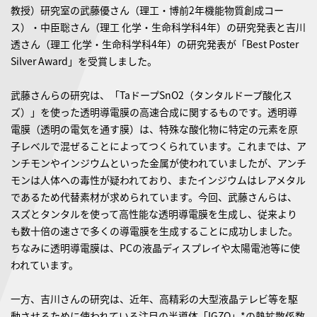
教授）研究室の武藤優さん（理工・博前2年機能物質創成コー
ス）・中臣聡さん（理工 化学・生命科学科4年）の研究発表と吉川
透さん（理工 化学・生命科学科4年）の研究発表が「Best Poster
Silver Award」を受賞しました。
武藤さんらの研究は、「TaドープSnO2（タンタルドープ酸化ス
ズ）」を使った透明導電膜の高速合成に関するものです。透明導
電膜（透明の電気を通す膜）は、特殊な酸化物に特定の元素を原
子レベルで混ぜることによってつくられています。これまでは、ア
ンチモンやインジウムといった金属が使われていましたが、アンチ
モンは人体への毒性が疑われており、またインジウムはレアメタル
であるため代替素材が求められています。今回、武藤さんらは、
スズとタンタルを使って高性能な透明導電膜を生成し、従来より
も数十倍の速さで多くの導電膜を生成することに成功しました。
ちなみに透明導電膜は、PCの液晶ディスプレイや太陽電池等に使
われています。
一方、吉川さんの研究は、近年、高精彩の大型液晶テレビ等を駆
動させるために使われている注目の半導体「IGZO」*の熱拡散係数