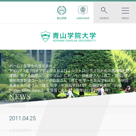
青山学院
LANGUAGE
SEARCH
MENU
ホーム
在学生の皆さまへ
TOEO 7（第7回オプティクスおよびエレクトロニクスのための透明酸化物
薄膜に関する国際シンポジウム）において、武藤優さん（理工・博前2年
機能物質創成コース）・中臣聡さん（理工 化学・生命科学科4年）の研究
発表と吉川透さん（理工 化学・生命科学科4年）の研究発表が「Best
Poster Silver Award」を受賞しました（学年はいずれも当時）。
NEWS
POSTED
2011.04.25
CATEGORY