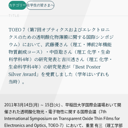
カテゴリー
在学生の皆さまへ
TITLE
TOEO 7（第7回オプティクスおよびエレクトロニ
クスのための透明酸化物薄膜に関する国際シンポジ
ウム）において、武藤優さん（理工・博前2年機能
物質創成コース）・中臣聡さん（理工 化学・生命
科学科4年）の研究発表と吉川透さん（理工 化学・
生命科学科4年）の研究発表が「Best Poster
Silver Award」を受賞しました（学年はいずれも
当時）。
2011年3月14日(月) ～ 15日(火) 、早稲田大学国際会議場おいて開
催された透明酸化物光・電子物性に関する国際会議（7th
International Symposium on Transparent Oxide Thin Films for
Electronics and Optics, TOEO-7）において、重里 有三（理工学部