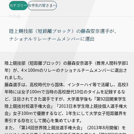
カテゴリー
在学生の皆さまへ
TITLE
陸上競技部（短距離ブロック）の藤森安奈選手が、
ナショナルリレーチームメンバーに選出
陸上競技部（短距離ブロック）の藤森安奈選手（教育人間科学部1
年）が、4×100ｍのリレーのナショナルチームメンバーに選出さ
れました。
藤森選手は、高校時代から国体、インターハイ等で活躍し、高校3
年時には女子100ｍで当時の高校歴代10位のタイムを記録するな
ど、注目されてきた選手ですが、大学進学後も「第92回関東学生
陸上競技対校選手権大会」「2013日本学生陸上競技個人選手権大
会」女子100ｍで優勝するなど、1年生にして大学女子短距離界を
牽引する存在として関心を集めています。
また、「第14回世界陸上競技選手権大会」（2013年8月開催）を