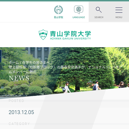
青山学院
LANGUAGE
SEARCH
MENU
ホーム
在学生の皆さまへ
陸上競技部（短距離ブロック）の藤森安奈選手が、ナショナルリレーチー
ムメンバーに選出
NEWS
POSTED
2013.12.05
CATEGORY