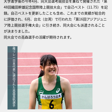
大学進学後の今年4月、同大会選考競技会を兼ねて開催された「第
48回織田幹雄記念国際陸上競技大会」で自己ベスト（11.75）を記
世
録。自己ベストを更新したことも含め、これまでの実績が総合的
界
ジ
に評価され、6月、台北（台湾）で行われた「第16回アジアジュニ
ュ
ニ
ア陸上競技選手権大会」に引き続き、同大会にも派遣されること
ア
陸
が決まりました。
上
競
同大会での高森選手の活躍が期待されます。
技
選
手
権
リ
レ
ー
日
本
代
表
に
選
出
さ
れ
た
高
森
真
帆
選
手