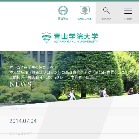
青山学院
LANGUAGE
SEARCH
MENU
ホーム
在学生の皆さまへ
陸上競技部（短距離ブロック）の高森真帆選手が「第15回世界ジュニア陸
上競技選手権大会 4×100mリレー日本代表」に選出
NEWS
POSTED
2014.07.04
CATEGORY