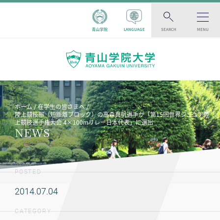
青山学院
LANGUAGE
SEARCH
MENU
ホーム
在学生の皆さまへ
陸上競技部（短距離ブロック）の高森真帆選手が「第15回世界ジュニア陸
上競技選手権大会 4×100mリレー日本代表」に選出
NEWS
POSTED
2014.07.04
CATEGORY