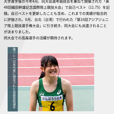
大学進学後の今年4月、同大会選考競技会を兼ねて開催された「第
48回織田幹雄記念国際陸上競技大会」で自己ベスト（11.75）を記
世
録。自己ベストを更新したことも含め、これまでの実績が総合的
界
ジ
に評価され、6月、台北（台湾）で行われた「第16回アジアジュニ
ュ
ニ
ア陸上競技選手権大会」に引き続き、同大会にも派遣されること
ア
陸
が決まりました。
上
競
同大会での高森選手の活躍が期待されます。
技
選
手
権
リ
レ
ー
日
本
代
表
に
選
出
さ
れ
た
高
森
真
帆
選
手