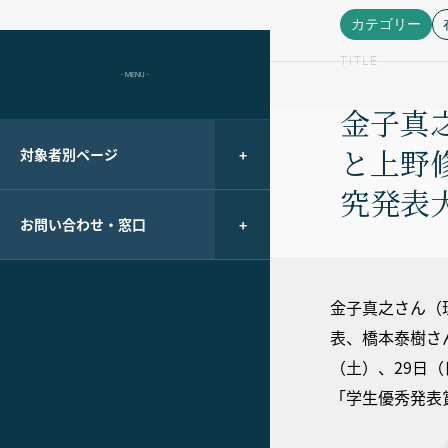
カテゴリー
TITLE
- MENU -
金子真
と上野
対象者別ページ
究発表
お問い合わせ・窓口
金子真之さん（
表、橋本泰樹さ
（土）、29日
「学生優秀発表