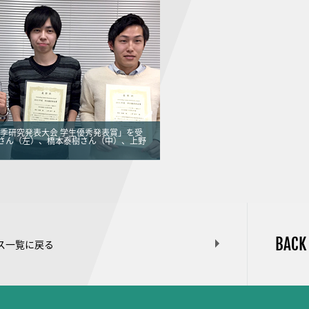
秋季研究発表大会 学生優秀発表賞」を受
さん（左）、橋本泰樹さん（中）、上野
BACK
ス一覧に戻る