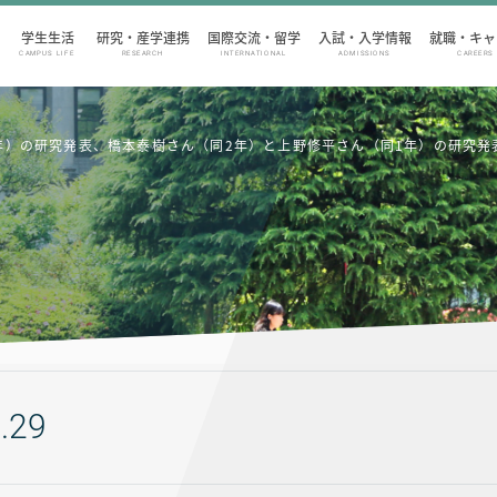
学生生活
研究・産学連携
国際交流・留学
入試・入学情報
就職・キャ
CAMPUS LIFE
RESEARCH
INTERNATIONAL
ADMISSIONS
CAREERS
年）の研究発表、橋本泰樹さん（同2年）と上野修平さん（同1年）の研究発
.29