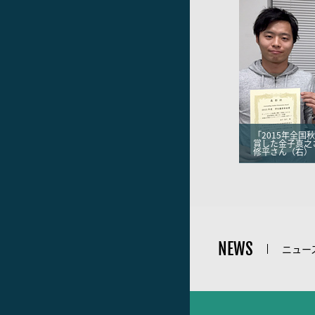
「2015年全国
賞した金子真之
修平さん（右）
NEWS
ニュー