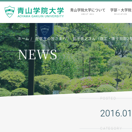
青山学院大学について
学部・大学院
ABOUT AGU
EDUCATION
ホーム
在学生の皆さまへ
金子真之さん（理工・博士前期2
NEWS
POSTED
2016.01
CATEGORY