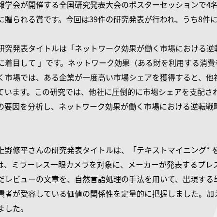
報学会が開催する全国研究発表大会のポスターセッションで4
に贈られる賞です。今回は39件の研究発表が行われ、うち8件
研究発表タイトルは「ネットワーク効果が働く市場における逆
に着目して 」です。ネットワーク効果（ある財を利用する消
く市場では、ある企業が一度高い市場シェアを獲得すると、他
ています。この研究では、他社に圧倒的に市場シェアを支配さ
の要因を分析し、ネットワーク効果が働く市場における逆転戦
上野修平さんの研究発表タイトルは、「テキストマイニング* 
は、ミラーレス一眼カメラを対象に、メーカーが発表するプレ
だレビューの文章を、自然言語処理の手法を用いて、出現する
費者が受容している価値の関係性を定量的に把握しました。加
ました。