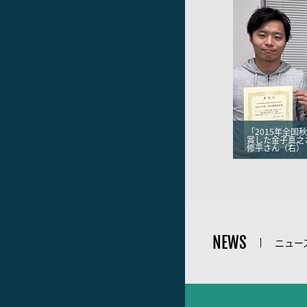
「2015年全国
賞した金子真之
修平さん（右）
NEWS
ニュー