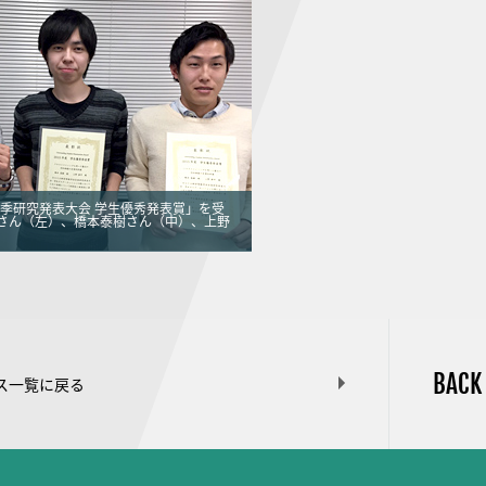
秋季研究発表大会 学生優秀発表賞」を受
さん（左）、橋本泰樹さん（中）、上野
BACK
ス一覧に戻る