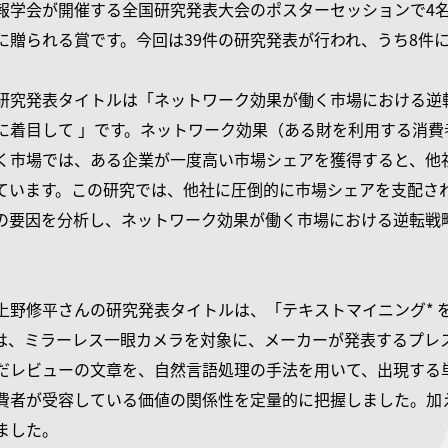
報学会が開催する全国研究発表大会のポスターセッションで4
に贈られる賞です。今回は39件の研究発表が行われ、うち8件
研究発表タイトルは「ネットワーク効果が働く市場における逆
に着目して 」です。ネットワーク効果（ある財を利用する消
く市場では、ある企業が一度高い市場シェアを獲得すると、他
ています。この研究では、他社に圧倒的に市場シェアを支配さ
の要因を分析し、ネットワーク効果が働く市場における逆転戦
上野修平さんの研究発表タイトルは、「テキストマイニング* 
は、ミラーレス一眼カメラを対象に、メーカーが発表するプレ
だレビューの文章を、自然言語処理の手法を用いて、出現する
費者が受容している価値の関係性を定量的に把握しました。加
ました。