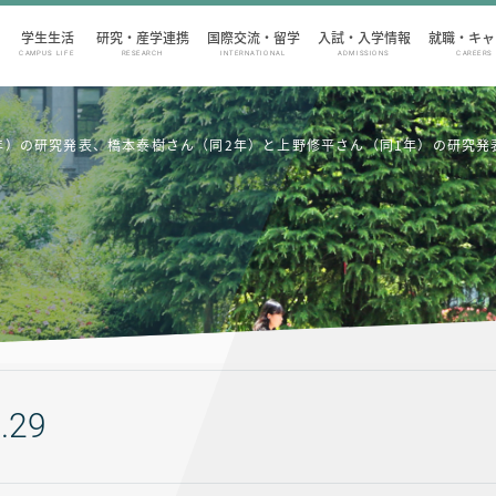
学生生活
研究・産学連携
国際交流・留学
入試・入学情報
就職・キャ
CAMPUS LIFE
RESEARCH
INTERNATIONAL
ADMISSIONS
CAREERS
年）の研究発表、橋本泰樹さん（同2年）と上野修平さん（同1年）の研究発
.29