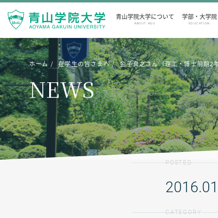
青山学院大学について
学部・大学院
ABOUT AGU
EDUCATION
ホーム
在学生の皆さまへ
金子真之さん（理工・博士前期2
NEWS
POSTED
2016.01
CATEGORY