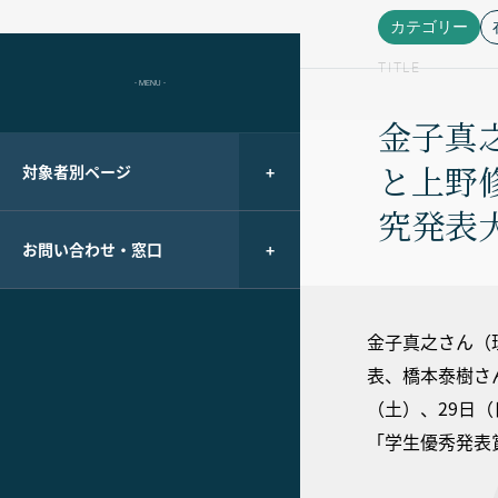
カテゴリー
TITLE
- MENU -
金子真
と上野
対象者別ページ
究発表
お問い合わせ・窓口
金子真之さん（
表、橋本泰樹さ
（土）、29日
「学生優秀発表