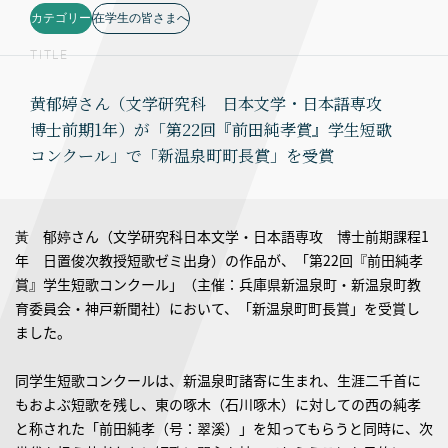
カテゴリー
在学生の皆さまへ
TITLE
黄郁婷さん（文学研究科 日本文学・日本語専攻
博士前期1年）が「第22回『前田純孝賞』学生短歌
コンクール」で「新温泉町町長賞」を受賞
黃 郁婷さん（文学研究科日本文学・日本語専攻 博士前期課程1
年 日置俊次教授短歌ゼミ出身）の作品が、「第22回『前田純孝
賞』学生短歌コンクール」（主催：兵庫県新温泉町・新温泉町教
育委員会・神戸新聞社）において、「新温泉町町長賞」を受賞し
ました。
同学生短歌コンクールは、新温泉町諸寄に生まれ、生涯二千首に
もおよぶ短歌を残し、東の啄木（石川啄木）に対しての西の純孝
と称された「前田純孝（号：翠溪）」を知ってもらうと同時に、次