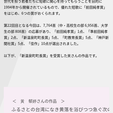
世代を担う若者たちに短歌に関心を持ってもらうことを目的に
1994年から開催されているもので、優れた短歌に「前田純孝賞」
をはじめ、6つの賞がおくられます。
第22回目となる今回は、7,764首（中・高校生の部 6,956首、大学
生の部 808首）の応募があり、「前田純孝賞」1点、「準前田純孝
賞」2点、「新温泉町町長賞」5点、「町教育長賞」5点、「神戸新
聞社賞」5点、「佳作」10点が選出されました。
以下が、「新温泉町町長賞」を受賞した黃さんの作品です。
＜
黃 郁婷さんの作品 ＞
ふるさとの台湾になき黄落を浴びつつ急ぐ次の