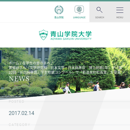
青山学院
LANGUAGE
SEARCH
MENU
ホーム
在学生の皆さまへ
黄郁婷さん（文学研究科 日本文学・日本語専攻 博士前期1年）が「第
22回『前田純孝賞』学生短歌コンクール」で「新温泉町町長賞」を受賞
NEWS
POSTED
2017.02.14
CATEGORY