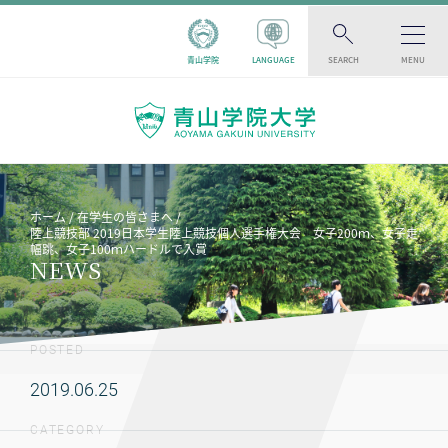
青山学院
LANGUAGE
SEARCH
MENU
ホーム
在学生の皆さまへ
陸上競技部 2019日本学生陸上競技個人選手権大会 女子200ｍ、女子走
幅跳、女子100ｍハードルで入賞
NEWS
POSTED
2019.06.25
CATEGORY