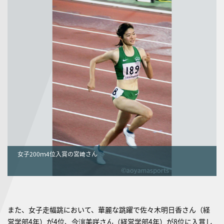
女子200ｍ4位入賞の宮﨑さん
また、女子走幅跳において、華麗な跳躍で佐々木明日香さん（経
営学部4年）が4位、今濵美咲さん（経営学部4年）が8位に入賞し