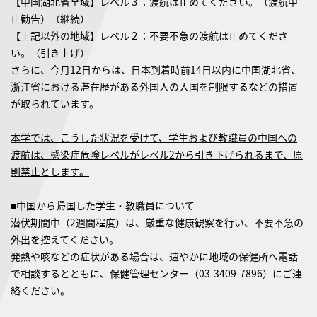
【中国湖北省全域】レベル３：渡航は止めてください。（渡航中
止勧告）（継続）
【上記以外の地域】レベル２：不要不急の渡航は止めてくださ
い。（引き上げ）
さらに、今月12日からは、日本到着時前14日以内に中国湖北省、
浙江省における滞在歴がある外国人の入国を制限するなどの措置
が取られています。
本学では、こうした状況を受けて、学生および教職員の中国への
渡航は、感染症危険レベルがレベル2から引き下げられるまで、原
則禁止とします。
■中国から帰国した学生・教職員について
潜伏期間中（2週間程度）は、厳重な健康観察を行い、不要不急の
外出を控えてください。
発熱や咳などの症状がある場合は、速やかに地域の保健所へ電話
で相談するとともに、保健管理センター（03-3409-7896）にご連
絡ください。