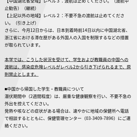
【中国湖北省全域】レベル３：渡航は止めてください。（渡航中
止勧告）（継続）
【上記以外の地域】レベル２：不要不急の渡航は止めてくださ
い。（引き上げ）
さらに、今月12日からは、日本到着時前14日以内に中国湖北省、
浙江省における滞在歴がある外国人の入国を制限するなどの措置
が取られています。
本学では、こうした状況を受けて、学生および教職員の中国への
渡航は、感染症危険レベルがレベル2から引き下げられるまで、原
則禁止とします。
■中国から帰国した学生・教職員について
潜伏期間中（2週間程度）は、厳重な健康観察を行い、不要不急の
外出を控えてください。
発熱や咳などの症状がある場合は、速やかに地域の保健所へ電話
で相談するとともに、保健管理センター（03-3409-7896）にご連
絡ください。