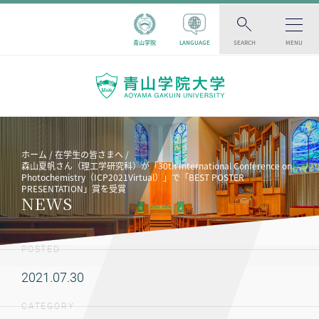
青山学院
LANGUAGE
SEARCH
MENU
ホーム
在学生の皆さまへ
森山夏帆さん（理工学研究科）が「30th International Conference on
Photochemistry（ICP2021Virtual）」で「BEST POSTER
PRESENTATION」賞を受賞
NEWS
POSTED
2021.07.30
CATEGORY