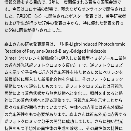
情報交換をする目的で、2年に一度開催される著名な国際会議で
す。今回はコロナ禍の影響で、残念ながらオンラインで開催されま
した。7月20日（火）に開催されたポスター発表では、若手研究者
および学生が行った97件の発表の中から、特に優れた発表を行っ
た6名に同賞が授与されました。
森山さんの研究発表題目は、「NIR-Light-Induced Photochromic
Reaction of Perylene-Based-Biaryl-Bridged Imidazole
Dimer（ペリレンを架橋部位に導入した架橋型イミダゾール二量体
の近赤外光誘起フォトクロミック反応）」で、逆フォトクロミズ
ムを示す分子骨格に近赤外光応答性を持たせるためにペリレンを
架橋部位に導入した新規化合物を合成し、そのフォトクロミック
挙動について評価したものです。逆フォトクロミズムとは可視光
照射により着色状態から無色状態へと変化し、照射を止めると熱
的に元の着色状態へと戻る現象です。可視光応答を示すことから
様々な応用が期待されていますが、生体への応用には近赤外領域
の光応答性をもつ必要があります。森山さんは近赤外光に応答する
逆フォトクロミック分子の開発に成功しました。さらに強い蛍光
特性をもつ予想外の異性体の生成を確認し、その異性体の特性に