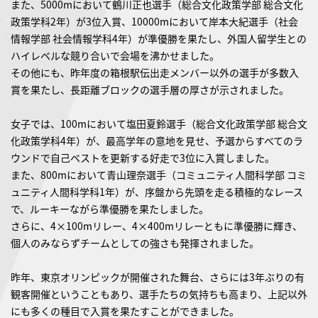
また、5000mにおいて鶴川正也選手（総合文化政策学部 総合文化
政策学科2年）が3位入賞、10000mにおいて岸本大紀選手（社会
情報学部 社会情報学科4年）が準優勝を果たし、外国人留学生との
ハイレベルな競り合いで会場を沸かせました。
その他にも、昨年度の箱根駅伝出走メンバー以外の選手が多数入
賞を果たし、長距離ブロックの選手層の厚さが示されました。
女子では、100mにおいて塩田夏鈴選手（総合文化政策学部 総合文
化政策学科4年）が、最高学年の意地を見せ、予選からすべてのラ
ウンドで自己ベストを更新する好走で3位に入賞しました。
また、800mにおいて青山理奈選手（コミュニティ人間科学部 コミ
ュニティ人間科学科1年）が、序盤から先頭を走る積極的なレース
で、ルーキーながら準優勝を果たしました。
さらに、4×100mリレー、4×400mリレーともに準優勝に輝き、
個人のみならずチームとしての強さも発揮されました。
昨年、東京オリンピックが開催された舞台、さらには3年ぶりの有
観客開催ということもあり、選手たちの気持ちも高まり、上記以外
にも多くの種目で入賞を果たすことができました。