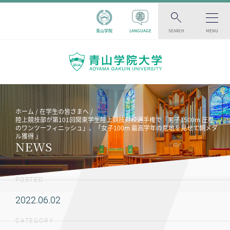
青山学院
LANGUAGE
SEARCH
MENU
ホーム
在学生の皆さまへ
陸上競技部が第101回関東学生陸上競技対校選手権で「男子1500m 圧巻
のワンツーフィニッシュ」、「女子100m 最高学年の意地を見せて銅メダ
ル獲得 」
NEWS
POSTED
2022.06.02
CATEGORY