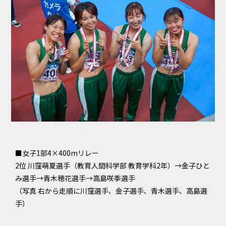
■女子1部4×400mリレー
2位 川窪萌夏選手（教育人間科学部 教育学科2年）→金子ひと
み選手→青木穂花選手→高島咲季選手
（写真 右から走順に川窪選手、金子選手、青木選手、高島選
手）