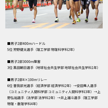
■男子2部400mハードル
5位 狩野健太選手（理工学部 物理科学科2年）
■男子2部3000m障害
3位 黒田朝日選手（地球社会共生学部 地球社会共生学科1年）
■男子2部4×100mリレー
6位 曽我部光選手（経済学部 経済学科2年）→安田隼人選手
（コミュニティ人間科学部 コミュニティ人間科学科3年）→上
野弘裕選手（法学部 法学科2年）→井上雄斗選手（理工学部
物理・数理学科4年）