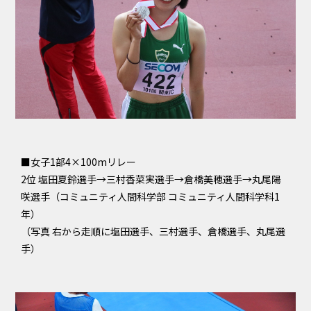
■女子1部4×100mリレー
2位 塩田夏鈴選手→三村香菜実選手→倉橋美穂選手→丸尾陽
咲選手（コミュニティ人間科学部 コミュニティ人間科学科1
年）
（写真 右から走順に塩田選手、三村選手、倉橋選手、丸尾選
手）