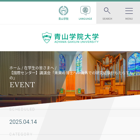
青山学院
LANGUAGE
SEARCH
MENU
ホーム
在学生の皆さまへ
【国際センター】講演会「未来の博士へ：海外での研究経験がもたらすも
の」
EVENT
SCHEDULED
2025.04.14
CATEGORY