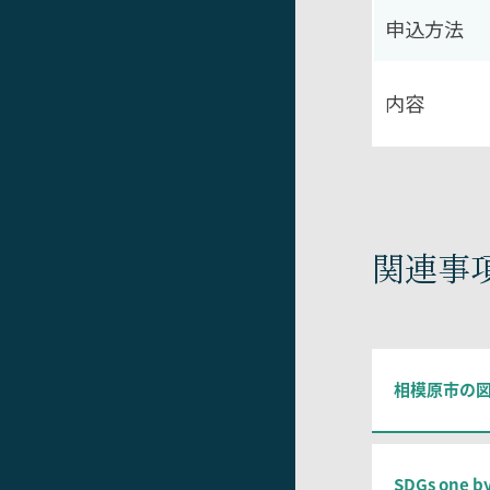
申込方法
内容
関連事
相模原市の
SDGs one b