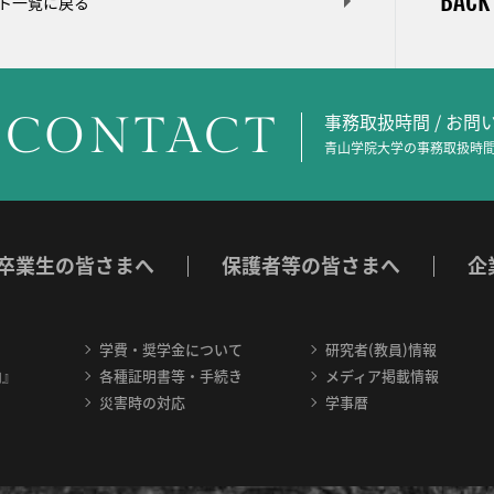
BACK
ト一覧に戻る
CONTACT
事務取扱時間 / お
青山学院大学の事務取扱時間
卒業生の皆さまへ
保護者等の皆さまへ
企
学費・奨学金について
研究者(教員)情報
内』
各種証明書等・手続き
メディア掲載情報
災害時の対応
学事暦