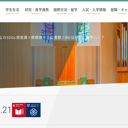
学生生活
研究・産学連携
国際交流・留学
入試・入学情報
就職・キャ
CAMPUS LIFE
RESEARCH
INTERNATIONAL
ADMISSIONS
CAREERS
なのSDGs推進課×相模原市立図書館＞MEは何しに青学へ！？
.21