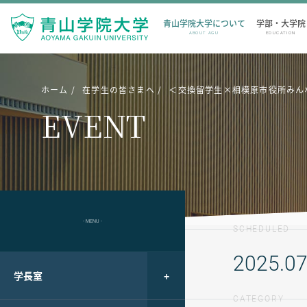
青山学院大学について
学部・大学院
ABOUT AGU
EDUCATION
ホーム
在学生の皆さまへ
＜交換留学生×相模原市役所みん
EVENT
- MENU -
SCHEDULED
2025.07
学長室
CATEGORY