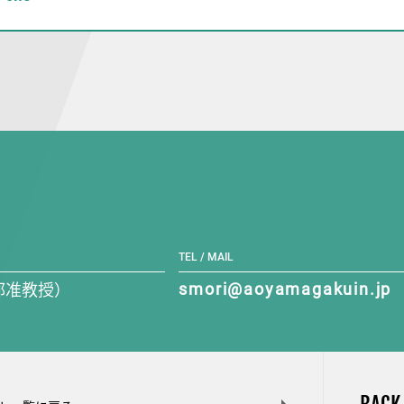
TEL / MAIL
部准教授）
smori@aoyamagakuin.jp