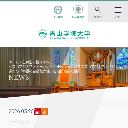
青山学院
LANGUAGE
SEARCH
MENU
ホーム
在学生の皆さまへ
＜青山学院大学×トーハン＞相模原キャンパスに青山学院大学オリジナル
選書の「物語の自動販売機」を期間限定で設置
NEWS
POSTED
2026.05.20
CATEGORY