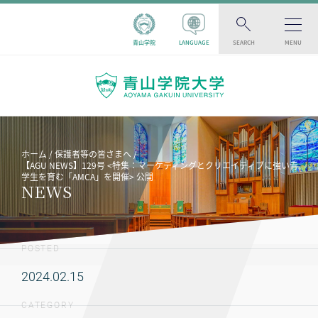
青山学院
LANGUAGE
SEARCH
MENU
ホーム
保護者等の皆さまへ
【AGU NEWS】129号 <特集：マーケティングとクリエイティブに強い青
学生を育む「AMCA」を開催> 公開
NEWS
POSTED
2024.02.15
CATEGORY