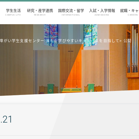
学生生活
研究・産学連携
国際交流・留学
入試・入学情報
就職・キャ
CAMPUS LIFE
RESEARCH
INTERNATIONAL
ADMISSIONS
CAREERS
特集：障がい学生支援センター 誰もが学びやすいキャンパスを目指して> 公開
.21