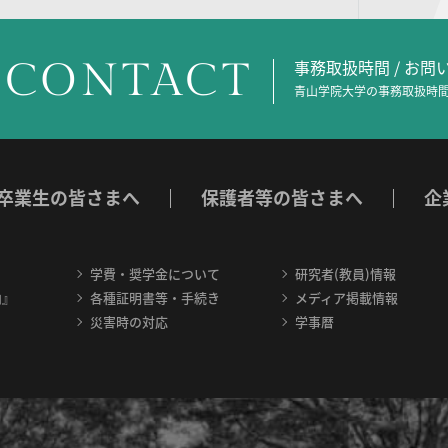
CONTACT
事務取扱時間 / お
青山学院大学の事務取扱時間
卒業生の皆さまへ
保護者等の皆さまへ
企
学費・奨学金について
研究者(教員)情報
内』
各種証明書等・手続き
メディア掲載情報
災害時の対応
学事暦