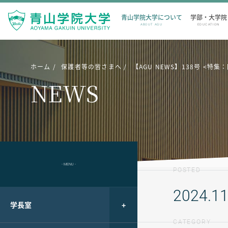
青山学院大学について
学部・大学院
ABOUT AGU
EDUCATION
ホーム
保護者等の皆さまへ
【AGU NEWS】138号 <
NEWS
- MENU -
POSTED
2024.11
学長室
CATEGORY