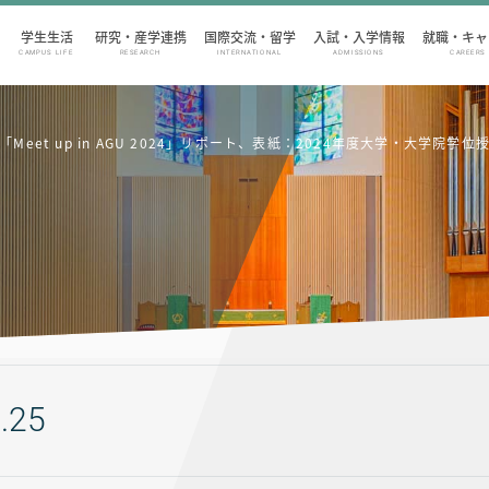
学生生活
研究・産学連携
国際交流・留学
入試・入学情報
就職・キャ
CAMPUS LIFE
RESEARCH
INTERNATIONAL
ADMISSIONS
CAREERS
：「Meet up in AGU 2024」リポート、表紙：2024年度大学・大学院学
.25