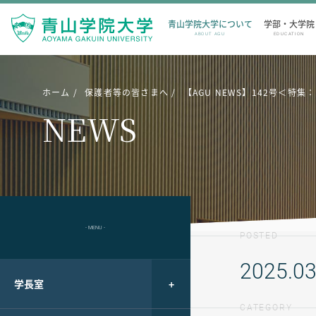
青山学院大学について
学部・大学院
ABOUT AGU
EDUCATION
ホーム
保護者等の皆さまへ
【AGU NEWS】142号＜特集
NEWS
- MENU -
POSTED
2025.03
学長室
CATEGORY