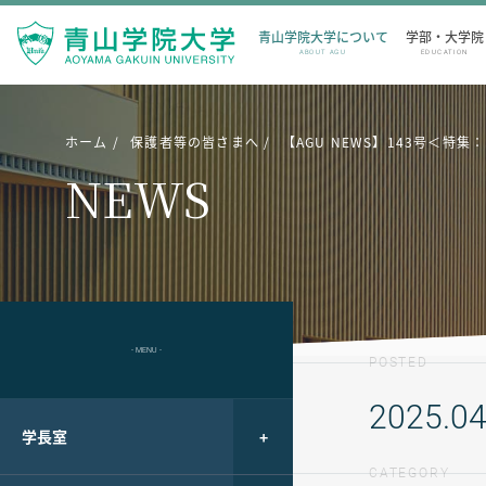
青山学院大学について
学部・大学院
ABOUT AGU
EDUCATION
ホーム
保護者等の皆さまへ
【AGU NEWS】143号＜特
NEWS
- MENU -
POSTED
2025.04
学長室
CATEGORY