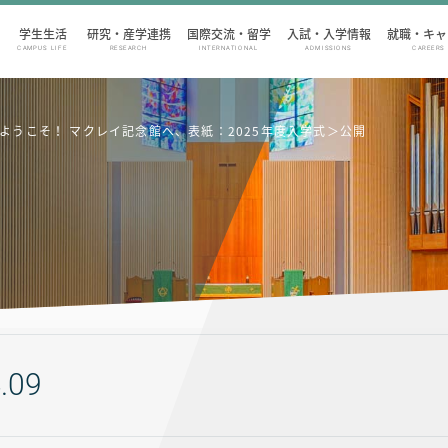
学生生活
研究・産学連携
国際交流・留学
入試・入学情報
就職・キャ
CAMPUS LIFE
RESEARCH
INTERNATIONAL
ADMISSIONS
CAREERS
集：ようこそ！ マクレイ記念館へ、表紙：2025年度入学式＞公開
.09