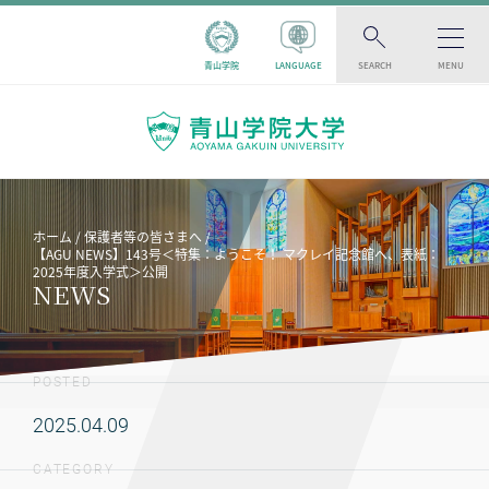
青山学院
LANGUAGE
SEARCH
MENU
ホーム
保護者等の皆さまへ
【AGU NEWS】143号＜特集：ようこそ！ マクレイ記念館へ、表紙：
2025年度入学式＞公開
NEWS
POSTED
2025.04.09
CATEGORY