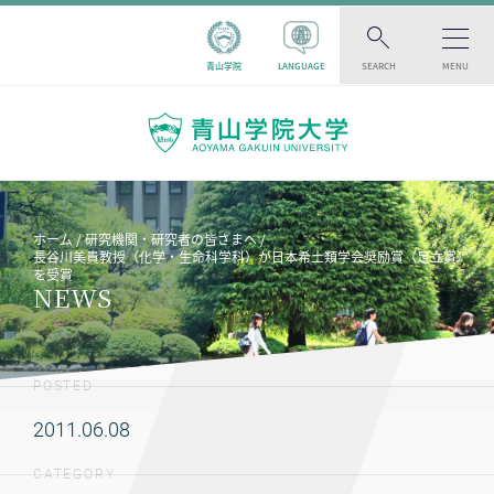
青山学院
LANGUAGE
SEARCH
MENU
ホーム
研究機関・研究者の皆さまへ
長谷川美貴教授（化学・生命科学科）が日本希土類学会奨励賞（足立賞）
を受賞
NEWS
POSTED
2011.06.08
CATEGORY