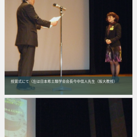
授賞式にて（左は日本希土類学会会長今中信人先生（阪大教授）