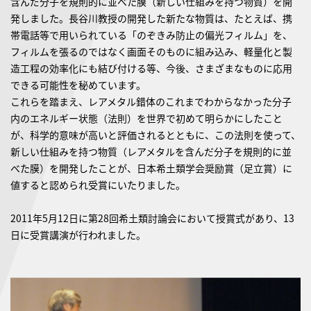
含んだ分子を規則的に並べた膜（新しい仕組みを持つ物質）を開
発しました。長谷川教授の開発した新たな物質は、たとえば、携
帯電話等で用いられている「のぞきみ防止の偏光フィルム」を、
フィルムを張るのではなく画面そのものに組み込み、軽量化と製
造工程の効率化にも結び付ける等、今後、さまざまなものに応用
できる可能性を秘めています。
これらを踏まえ、レアメタル錯体のこれまでわからなかった分子
内のエネルギー状態（法則）を世界で初めて明らかにしたこと
が、科学的意味が高いと評価されるとともに、この法則を使って、
新しい仕組みを持つ物質（レアメタルを含んだ分子を規則的に並
べた膜）を開発したことが、日本希土類学会奨励賞（足立賞）に
値すると認められ受賞にいたりました。
2011年5月12日に第28回希土類討論会において授賞式があり、13
日に受賞講演が行われました。