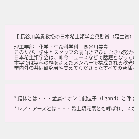
【 長谷川美貴教授の日本希土類学会奨励賞（足立賞）受
理工学部 化学・生命科学科 長谷川美貴
このたび、学生とスタッフの前向きでひたむきな努力の
日本希土類学会は、昨今ニュースなどで話題となってい
本学では学科の枠を超えたメンバーで構成される秋光C
学内外の共同研究者や支えてくださったすべての皆様に
* 錯体とは・・・金属イオンに配位子（ligand）と
* レア・アースとは・・・希土類元素とも呼ばれ、ス