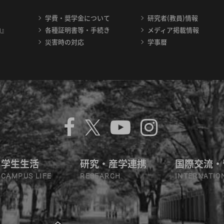
学費・奨学金について
研究者(教員)情報
内』
各種証明書等・手続き
メディア掲載情報
災害時の対応
学事暦
学生生活
研究・産学連携
国際交流・
CAMPUS LIFE
RESEARCH
INTERNATIO