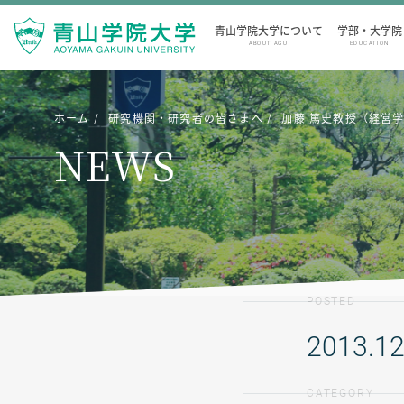
青山学院大学について
学部・大学院
ABOUT AGU
EDUCATION
ホーム
研究機関・研究者の皆さまへ
加藤 篤史教授（経営学
NEWS
POSTED
2013.12
CATEGORY