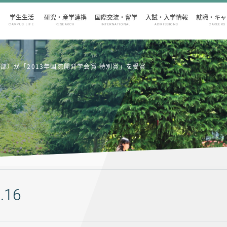
学生生活
研究・産学連携
国際交流・留学
入試・入学情報
就職・キャ
CAMPUS LIFE
RESEARCH
INTERNATIONAL
ADMISSIONS
CAREERS
部）が「2013年国際開発学会賞 特別賞」を受賞
.16