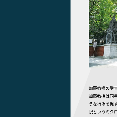
加藤教授の受賞
加藤教授は同
うな行為を促
択というミク