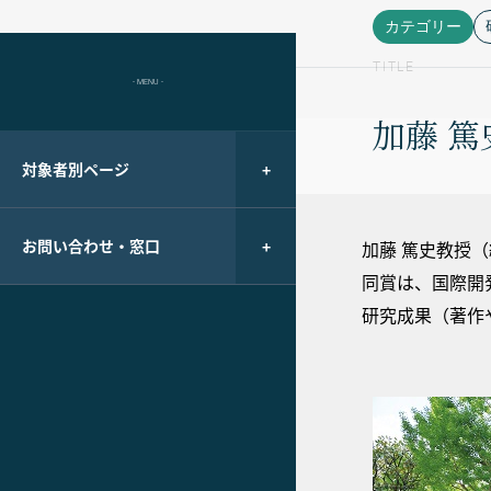
カテゴリー
TITLE
- MENU -
加藤 
対象者別ページ
お問い合わせ・窓口
加藤 篤史教授（
同賞は、国際開発
研究成果（著作