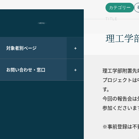
カテゴリー
TITLE
- MENU -
理工学
対象者別ページ
お問い合わせ・窓口
理工学部附置先
プロジェクトは
す。
今回の報告会は
参加くださいま
※事前登録は不