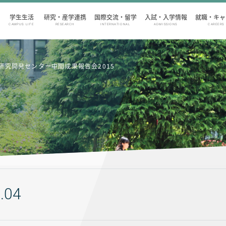
学生生活
研究・産学連携
国際交流・留学
入試・入学情報
就職・キャ
CAMPUS LIFE
RESEARCH
INTERNATIONAL
ADMISSIONS
CAREERS
研究開発センター中間成果報告会2015
.04