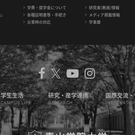
学費・奨学金について
研究者(教員)情報
内』
各種証明書等・手続き
メディア掲載情報
災害時の対応
学事暦
学生生活
研究・産学連携
国際交流・
CAMPUS LIFE
RESEARCH
INTERNATIO