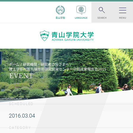
青山学院
LANGUAGE
SEARCH
MENU
ホーム
研究機関・研究者の皆さまへ
理工学部附置先端技術研究開発センター中間成果報告会2015
EVENT
SCHEDULED
2016.03.04
CATEGORY