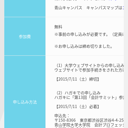
青山キャンパス キャンパスマップは
コ
無料
※事前の申し込みが必要です。（定員に
参加費
※お申し込みは締め切りました。
（1）大学ウェブサイトからの申し込み
ウェブサイトで参加手続きをされた方は
【2015/7/11（土）締切】
（2）ハガキでの申し込み
ハガキに「第13回「会計サミット」参
申し込み方法
【2015/7/11（土）必着】
申込先：
〒150-8366 東京都渋谷区渋谷4-4-25
青山学院大学大学院 会計プロフェッシ