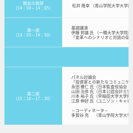
開会の挨拶
松井 隆幸 （青山学院大学大学
（14：00～14：05）
基調講演
第一部
伊藤 邦雄 氏 （一橋大学大学院
（14：05～14：50）
「変革へのシナリオと対話の促
パネル討論会
「投資家との新たなコミュニケー
永田 雅仁 氏（日本監査役協会 
山田 治彦 氏（日本公認会計士協
第二部
川本 裕子 氏（早稲田大学大学
（15：10～17：30）
江原 伸好 氏（ユニゾン・キャ
～コーディネータ～
多賀谷 充 （青山学院大学大学