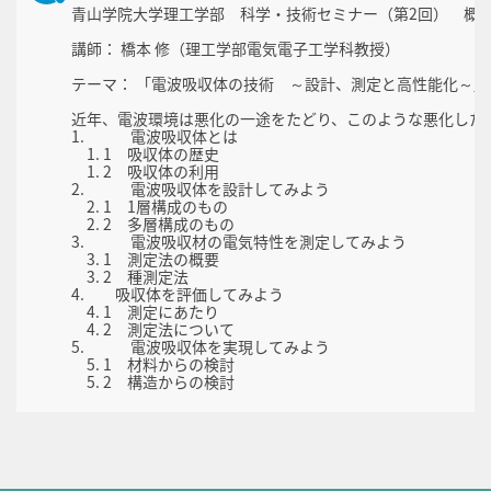
青山学院大学理工学部 科学・技術セミナー（第2回） 概
講師： 橋本 修（理工学部電気電子工学科教授）
テーマ： 「電波吸収体の技術 ～設計、測定と高性能化～」
近年、電波環境は悪化の一途をたどり、このような悪化した
1. 電波吸収体とは
1. 1 吸収体の歴史
1. 2 吸収体の利用
2. 電波吸収体を設計してみよう
2. 1 1層構成のもの
2. 2 多層構成のもの
3. 電波吸収材の電気特性を測定してみよう
3. 1 測定法の概要
3. 2 種測定法
4. 吸収体を評価してみよう
4. 1 測定にあたり
4. 2 測定法について
5. 電波吸収体を実現してみよう
5. 1 材料からの検討
5. 2 構造からの検討