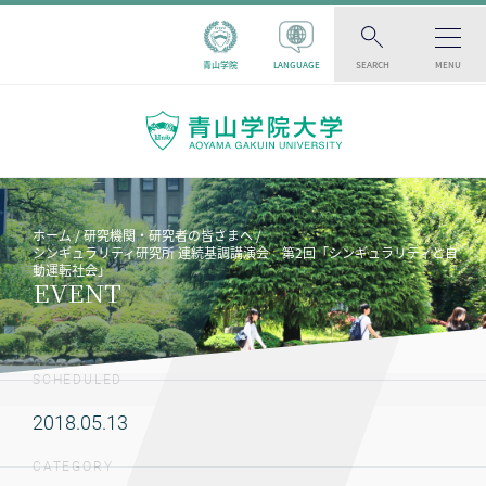
青山学院
LANGUAGE
SEARCH
MENU
ホーム
研究機関・研究者の皆さまへ
シンギュラリティ研究所 連続基調講演会 第2回「シンギュラリティと自
動運転社会」
EVENT
SCHEDULED
2018.05.13
CATEGORY