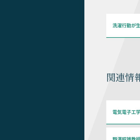
洗濯行動が
関連情
電気電子工
野澤昭雄教