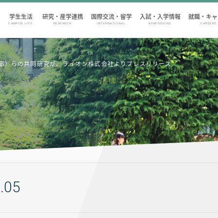
学生生活
研究・産学連携
国際交流・留学
入試・入学情報
就職・キャ
CAMPUS LIFE
RESEARCH
INTERNATIONAL
ADMISSIONS
CAREERS
部）らの共同研究が、ライオン株式会社よりプレスリリース
.05