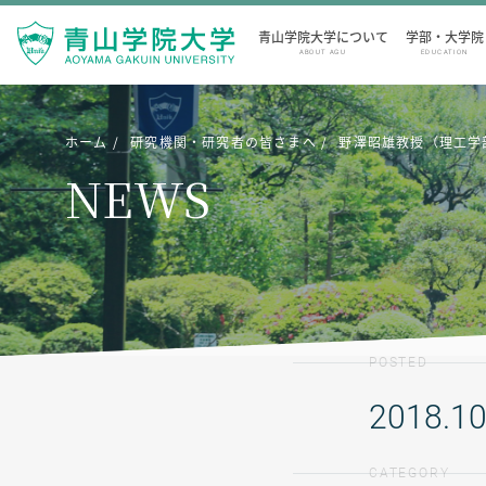
青山学院大学について
学部・大学院
ABOUT AGU
EDUCATION
ホーム
研究機関・研究者の皆さまへ
野澤昭雄教授（理工学
NEWS
POSTED
2018.10
CATEGORY