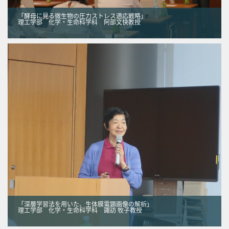
「酵母に見る微生物の圧力ストレス適応戦略」
理工学部 化学・生命科学科 阿部文快教授
「深層学習法を用いた、生体膜電顕画像の解析」
理工学部 化学・生命科学科 諏訪 牧子教授