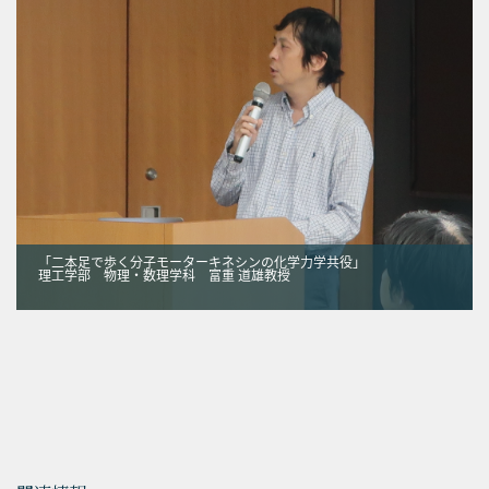
「二本足で歩く分子モーターキネシンの化学力学共役」
理工学部 物理・数理学科 富重 道雄教授