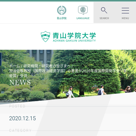
青山学院
LANGUAGE
SEARCH
MENU
ホーム
研究機関・研究者の皆さまへ
加治佐敬教授（国際政治経済学部）の著書が2020年度国際開発学会「学
会賞」受賞
NEWS
POSTED
2020.12.15
CATEGORY