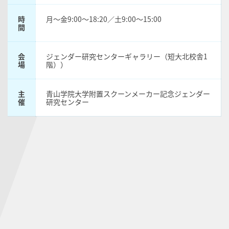
時
月〜金9:00〜18:20／土9:00〜15:00
間
会
ジェンダー研究センターギャラリー（短大北校舎1
場
階））
主
青山学院大学附置スクーンメーカー記念ジェンダー
催
研究センター