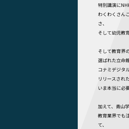
特別講演にNH
わくわくさん
さ、
そして幼児教
そして教育界のノー
選ばれた立命
コナミデジタ
リリースされ
いま本当に必
加えて、青山
教育業界でも
て、