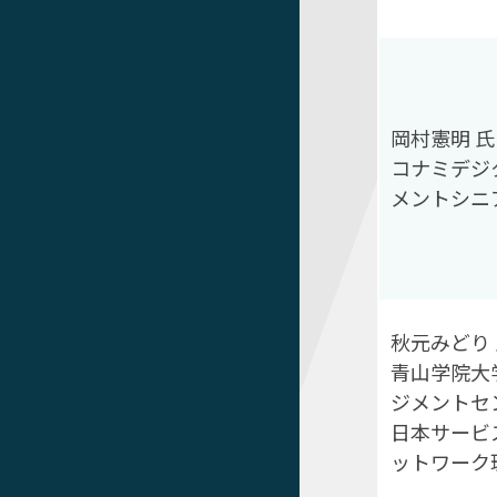
岡村憲明 氏
コナミデジ
メントシニ
秋元みどり 
青山学院大
ジメントセ
日本サービ
ットワーク