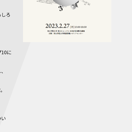
もしろ
プ10に
し、
す。
つい