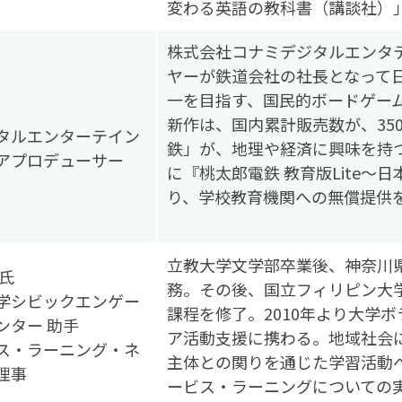
変わる英語の教科書（講談社）
株式会社コナミデジタルエンタ
ヤーが鉄道会社の社長となって
一を目指す、国民的ボードゲー
新作は、国内累計販売数が、35
タルエンターテイン
鉄」が、地理や経済に興味を持つ
アプロデューサー
に『桃太郎電鉄 教育版Lite～
り、学校教育機関への無償提供
立教大学文学部卒業後、神奈川
氏
務。その後、国立フィリピン大
学シビックエンゲー
課程を修了。2010年より大学
ンター 助手
ア活動支援に携わる。地域社会
ス・ラーニング・ネ
主体との関りを通じた学習活動
理事
ービス・ラーニングについての