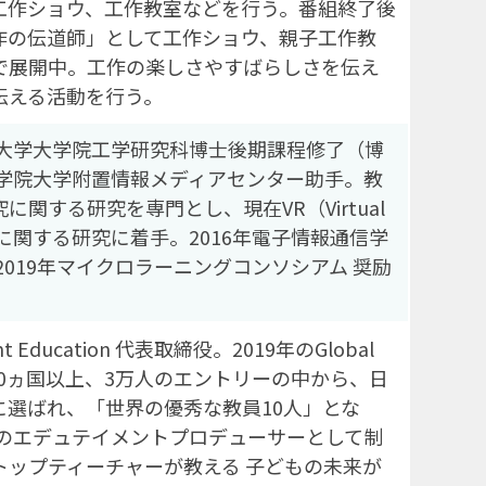
工作ショウ、工作教室などを行う。番組終了後
作の伝道師」として工作ショウ、親子工作教
で展開中。工作の楽しさやすばらしさを伝え
伝える活動を行う。
科大学大学院工学研究科博士後期課程修了（博
山学院大学附置情報メディアセンター助手。教
関する研究を専門とし、現在VR（Virtual
応用に関する研究に着手。2016年電子情報通信学
2019年マイクロラーニングコンソシアム 奨励
Education 代表取締役。2019年のGlobal
世界150ヵ国以上、3万人のエントリーの中から、日
0に選ばれ、「世界の優秀な教員10人」とな
』のエデュテイメントプロデューサーとして制
トップティーチャーが教える 子どもの未来が