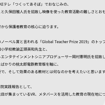
KEテレ「つくってあそぼ」でおなじみの、
こと久保田雅人氏を招致し映像を使った教育活動の難しさとお
育から保護者教育の核心に迫ります。
ベル賞と言われる「Global Teacher Prize 2019」のトッ
館小学校教諭正頭英和先生と、
ルエンタテインメントシニアプロデューサー岡村憲明氏を招致
たばかりの桃太郎電鉄教育版を軸に、
要で、そして効果のある教材とは何なのかを考えたいと思いま
学院実践報告として、
注目が集まっているVR、メタバースを活用した教育の現在地に