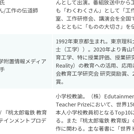
氏
んとして出演。番組放送中から
ん/工作の伝道師
も「わくわくさん」として「工
室、工作研修会、講演会を全国
るとともに「ものの大切さ」を
1992年東京都生まれ。東京理
士（工学））。2020年より青
育工学、特に授業評価、授業研究に
学附置情報メディア
Reality）の教育への活用、
手
会教育工学研究会 研究奨励賞、
賞。
小学校教諭。（株）Edutainment 
Teacher Prizeにおいて、
/ 『桃太郎電鉄 教育
本人小学校教員初となるTop1
テインメントプロデ
る。また『桃太郎電鉄 教育版
作に関わる。主な著書に「世界