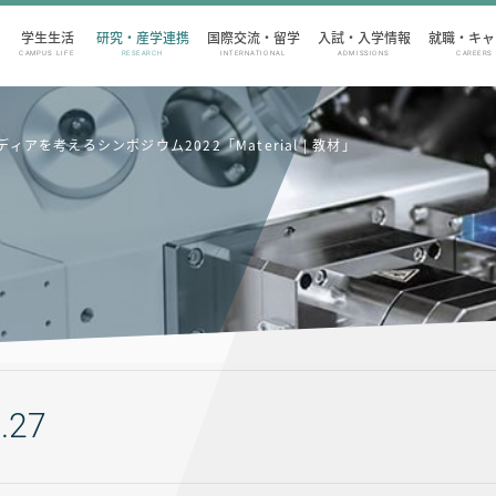
学生生活
研究・産学連携
国際交流・留学
入試・入学情報
就職・キャ
CAMPUS LIFE
RESEARCH
INTERNATIONAL
ADMISSIONS
CAREERS
アを考えるシンポジウム2022「Material | 教材」
.27