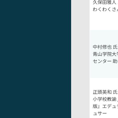
久保田雅人 
わくわくさ
中村修也 氏
青山学院大
センター 助
正頭英和 氏
小学校教諭 
版』エデュ
ュサー