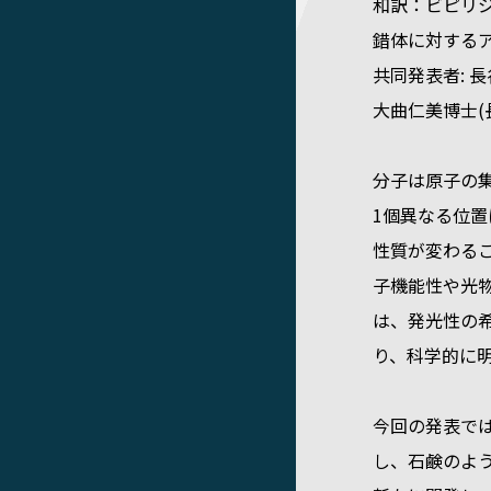
和訳：ビピリ
錯体に対する
共同発表者: 
大曲仁美博士(
分子は原子の
1個異なる位
性質が変わる
子機能性や光
は、発光性の
り、科学的に
今回の発表で
し、石鹸のよ