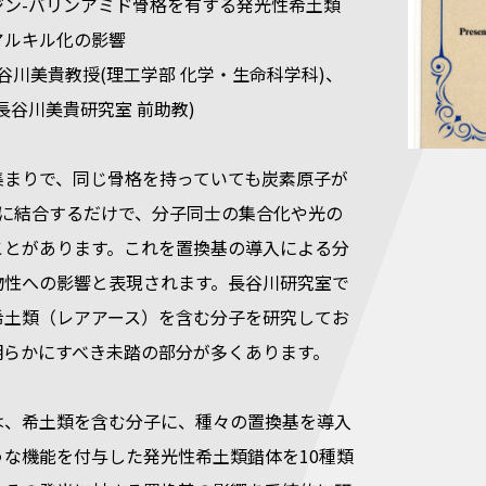
ジン-バリンアミド骨格を有する発光性希土類
アルキル化の影響
長谷川美貴教授(理工学部 化学・生命科学科)、
長谷川美貴研究室 前助教)
集まりで、同じ骨格を持っていても炭素原子が
置に結合するだけで、分子同士の集合化や光の
ことがあります。これを置換基の導入による分
物性への影響と表現されます。長谷川研究室で
希土類（レアアース）を含む分子を研究してお
明らかにすべき未踏の部分が多くあります。
は、希土類を含む分子に、種々の置換基を導入
うな機能を付与した発光性希土類錯体を10種類