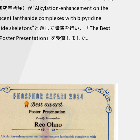
室所属）が"Alkylation-enhancement on the
cent lanthanide complexes with bipyridine
amide skeletons"と題して講演を行い、「The Best
; Poster Presentation」を受賞しました。