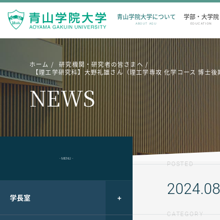
青山学院大学について
学部・大学院
ABOUT AGU
EDUCATION
ホーム
研究機関・研究者の皆さまへ
【理工学研究科】大野礼雄さん（理工学専攻 化学コース 博士後期課程1年・長
NEWS
- MENU -
POSTED
2024.08
学長室
CATEGORY