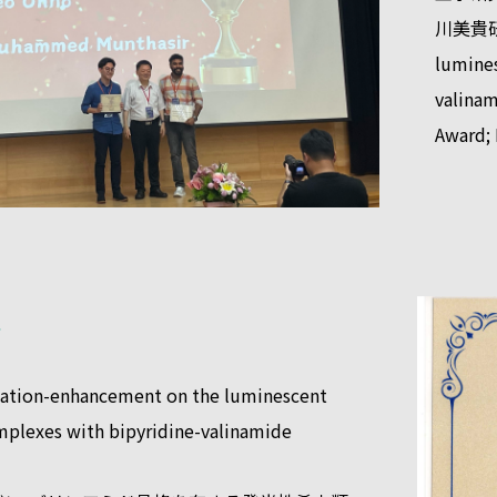
川美貴研究
lumines
valin
Award
要
tion-enhancement on the luminescent
mplexes with bipyridine-valinamide