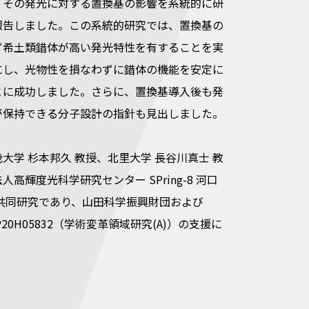
、その発光に対する置換基の影響を系統的に研
報告しました。この系統的研究では、置換基の
ず希土類錯体が高い発光特性を有することを実
にし、光物性を損なわずに錯体の機能を安定に
とに成功しました。さらに、置換基導入後も発
が保持できる分子設計の指針も見出しました。
大学 杉本邦久 教授、北里大学 長谷川真士 教
高輝度光科学研究センター SPring-8 河口
の共同研究であり、山田科学振興財団および
JP20H05832（学術変革領域研究(A)）の支援に
。