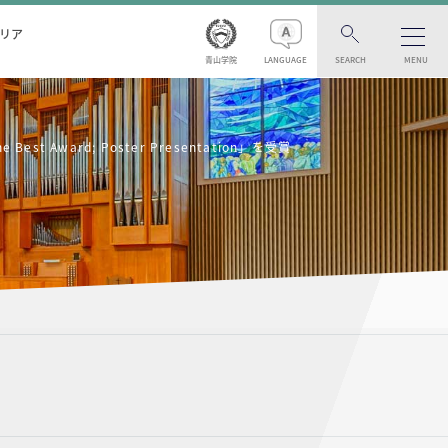
リア
青山学院
LANGUAGE
SEARCH
MENU
ward; Poster Presentation」を受賞