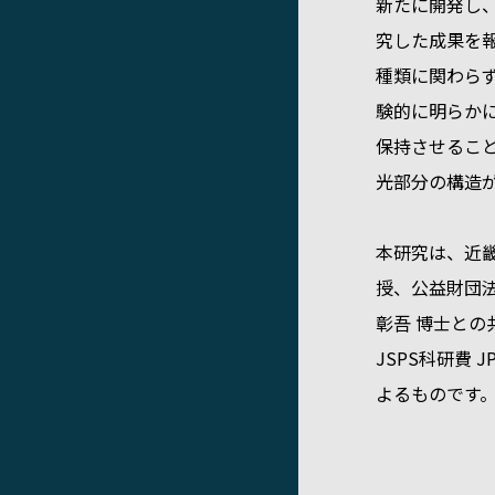
新たに開発し
究した成果を
種類に関わら
験的に明らか
保持させるこ
光部分の構造
本研究は、近畿
授、公益財団法人
彰吾 博士と
JSPS科研費 
よるものです