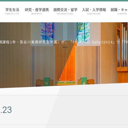
学生生活
研究・産学連携
国際交流・留学
入試・入学情報
就職・キャ
CAMPUS LIFE
RESEARCH
INTERNATIONAL
ADMISSIONS
CAREERS
谷川美貴研究室所属）が、「Phosphor Safari2024」で「The Best A
.23