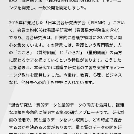
めの「混合研究法*（Mixed Methods Research）」eラーニ
ングを開発し、一般公開を開始しました。
2015年に発足した「日本混合研究法学会（JSMMR）」におい
て、会員の約40％は看護学研究者（看護系大学院生を含む）
であり、混合研究法は、世界的に看護学領域において高い関
心を集めています。その背景には、看護という専門職が、人
の「こころ」（質的側面）と「からだ」（量的側面）の両方
に関わるケアを担っているという特性があります。こうした
点を踏まえ、本研究では看護学研究者の学習を支援するeラー
ニング教材を開発しました。今後は、教育、心理、ビジネス
など、他分野への応用も視野に入れています。
*混合研究法：質的データと量的データの両方を活用し、複雑
な現象を多角的に解明する第3の研究アプローチです。 研究計
画の段階で、質と量のデータをいつ収集し、どの時点で統合
するのかを決める必要があります。量と質のデータの間を研