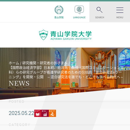
青山学院
LANGUAGE
SEARCH
MENU
ホーム
研究機関・研究者の皆さまへ
【国際政治経済学部】日本初、抱井尚子教授（国際コミュニケーション学
科）らの研究グループが看護学研究者のための包括的「混合研究法eラー
ニング」を開発・公開 ～混合研究法を誰でも・どこでも学べる時代へ～
NEWS
POSTED
2025.05.22
CATEGORY