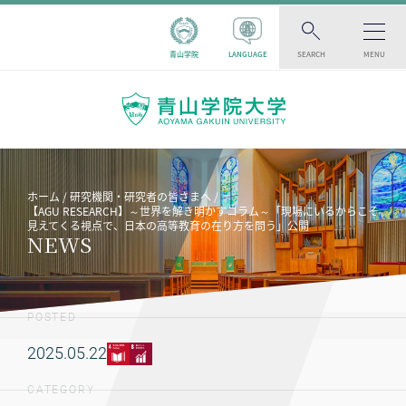
青山学院
LANGUAGE
SEARCH
MENU
ホーム
研究機関・研究者の皆さまへ
【AGU RESEARCH】～世界を解き明かすコラム～「現場にいるからこそ
見えてくる視点で、日本の高等教育の在り方を問う」公開
NEWS
POSTED
2025.05.22
CATEGORY