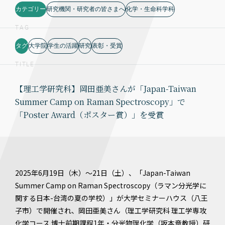
カテゴリー
研究機関・研究者の皆さまへ
化学・生命科学科
TAG
タグ
大学院
学生の活躍
研究
表彰・受賞
TITLE
【理工学研究科】岡田亜美さんが「Japan-Taiwan
Summer Camp on Raman Spectroscopy」で
「Poster Award（ポスター賞）」を受賞
2025年6月19日（木）～21日（土）、「Japan-Taiwan
Summer Camp on Raman Spectroscopy（ラマン分光学に
関する日本-台湾の夏の学校）」が大学セミナーハウス（八王
子市）で開催され、岡田亜美さん（理工学研究科 理工学専攻
化学コース 博士前期課程1年・分光物理化学（坂本章教授）研