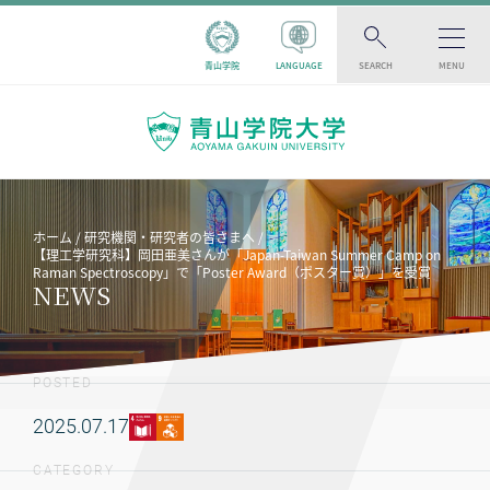
青山学院
LANGUAGE
SEARCH
MENU
ホーム
研究機関・研究者の皆さまへ
【理工学研究科】岡田亜美さんが「Japan-Taiwan Summer Camp on
Raman Spectroscopy」で「Poster Award（ポスター賞）」を受賞
NEWS
POSTED
2025.07.17
CATEGORY